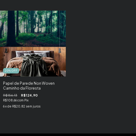
20
%
OFF
Papel de Parede Non Woven
Caminho da Floresta
R$156,13
R$124,90
R$108,66
com
Pix
6
x de
R$20,82
sem juros