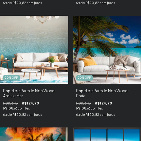
6
x de
R$20,82
sem juros
6
x de
R$20,82
sem juros
20
%
OFF
20
%
OFF
Papel de Parede Non Woven
Papel de Parede Non Woven
Areia e Mar
Praia
R$156,13
R$124,90
R$156,13
R$124,90
R$108,66
com
Pix
R$108,66
com
Pix
6
x de
R$20,82
sem juros
6
x de
R$20,82
sem juros