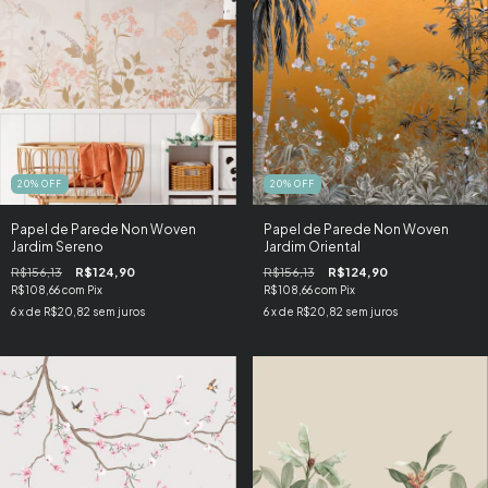
20
%
OFF
20
%
OFF
Papel de Parede Non Woven
Papel de Parede Non Woven
Jardim Sereno
Jardim Oriental
R$156,13
R$124,90
R$156,13
R$124,90
R$108,66
com
Pix
R$108,66
com
Pix
6
x de
R$20,82
sem juros
6
x de
R$20,82
sem juros