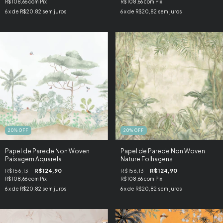
R$108,66
com
Pix
R$108,66
com
Pix
6
x de
R$20,82
sem juros
6
x de
R$20,82
sem juros
20
%
OFF
20
%
OFF
Papel de Parede Non Woven
Papel de Parede Non Woven
Paisagem Aquarela
Nature Folhagens
R$156,13
R$124,90
R$156,13
R$124,90
R$108,66
com
Pix
R$108,66
com
Pix
6
x de
R$20,82
sem juros
6
x de
R$20,82
sem juros