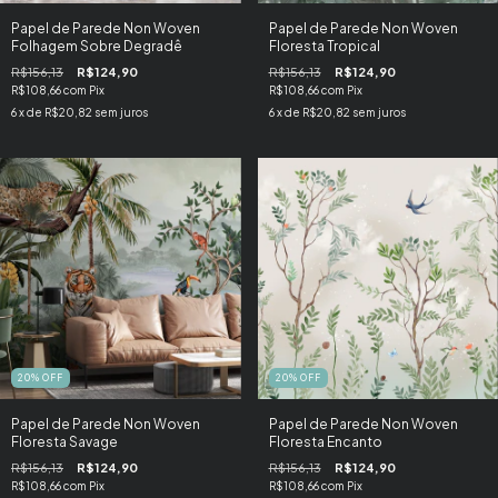
Papel de Parede Non Woven
Papel de Parede Non Woven
Folhagem Sobre Degradê
Floresta Tropical
R$156,13
R$124,90
R$156,13
R$124,90
R$108,66
com
Pix
R$108,66
com
Pix
6
x de
R$20,82
sem juros
6
x de
R$20,82
sem juros
20
%
OFF
20
%
OFF
Papel de Parede Non Woven
Papel de Parede Non Woven
Floresta Savage
Floresta Encanto
R$156,13
R$124,90
R$156,13
R$124,90
R$108,66
com
Pix
R$108,66
com
Pix