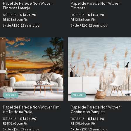
Papel de Parede Non Woven
Papel de Parede Non Woven
Floresta Laranja
Floresta
R$156,13
R$124,90
R$156,13
R$124,90
R$108,66
com
Pix
R$108,66
com
Pix
6
x de
R$20,82
sem juros
6
x de
R$20,82
sem juros
20
%
OFF
20
%
OFF
Papel de Parede Non Woven Fim
Papel de Parede Non Woven
de Tarde na Praia
Capim dos Pampas
R$156,13
R$124,90
R$156,13
R$124,90
R$108,66
com
Pix
R$108,66
com
Pix
6
x de
R$20,82
sem juros
6
x de
R$20,82
sem juros