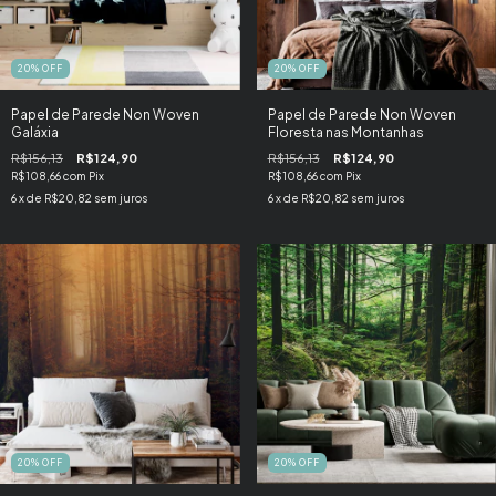
20
%
OFF
20
%
OFF
Papel de Parede Non Woven
Papel de Parede Non Woven
Galáxia
Floresta nas Montanhas
R$156,13
R$124,90
R$156,13
R$124,90
R$108,66
com
Pix
R$108,66
com
Pix
6
x de
R$20,82
sem juros
6
x de
R$20,82
sem juros
20
%
OFF
20
%
OFF