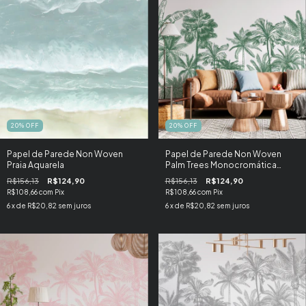
20
%
OFF
20
%
OFF
Papel de Parede Non Woven
Papel de Parede Non Woven
Praia Aquarela
Palm Trees Monocromática
Verde
R$156,13
R$124,90
R$156,13
R$124,90
R$108,66
com
Pix
R$108,66
com
Pix
6
x de
R$20,82
sem juros
6
x de
R$20,82
sem juros