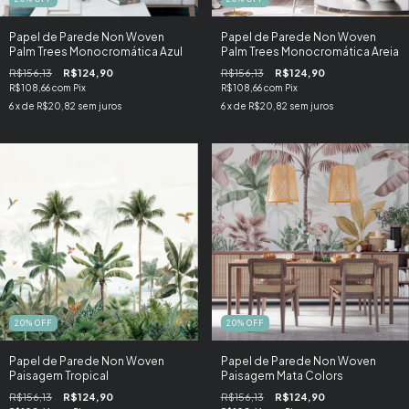
Papel de Parede Non Woven
Papel de Parede Non Woven
Palm Trees Monocromática Azul
Palm Trees Monocromática Areia
R$156,13
R$124,90
R$156,13
R$124,90
R$108,66
com
Pix
R$108,66
com
Pix
6
x de
R$20,82
sem juros
6
x de
R$20,82
sem juros
20
%
OFF
20
%
OFF
Papel de Parede Non Woven
Papel de Parede Non Woven
Paisagem Tropical
Paisagem Mata Colors
R$156,13
R$124,90
R$156,13
R$124,90