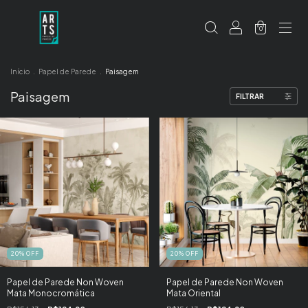
0
Início
.
Papel de Parede
.
Paisagem
Paisagem
FILTRAR
20
%
OFF
20
%
OFF
Papel de Parede Non Woven
Papel de Parede Non Woven
Mata Monocromática
Mata Oriental