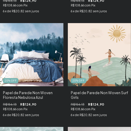
R$156,13
R$124,90
R$156,13
R$124,90
R$108,66
com
Pix
R$108,66
com
Pix
6
x de
R$20,82
sem juros
6
x de
R$20,82
sem juros
20
%
OFF
20
%
OFF
Papel de Parede Non Woven
Papel de Parede Non Woven Surf
Floresta Nebulosa Azul
Girls
R$156,13
R$124,90
R$156,13
R$124,90
R$108,66
com
Pix
R$108,66
com
Pix
6
x de
R$20,82
sem juros
6
x de
R$20,82
sem juros