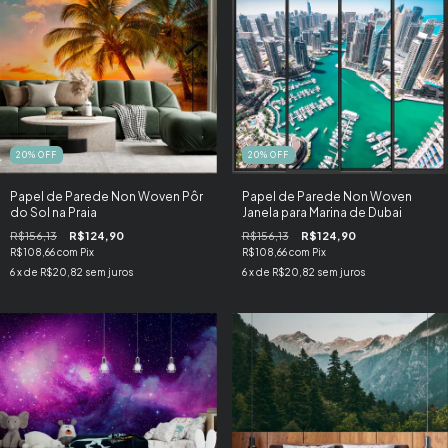
20
%
OFF
20
%
OFF
Papel de Parede Non Woven Pôr
Papel de Parede Non Woven
do Sol na Praia
Janela para Marina de Dubai
R$156,13
R$124,90
R$156,13
R$124,90
R$108,66
com
Pix
R$108,66
com
Pix
6
x de
R$20,82
sem juros
6
x de
R$20,82
sem juros