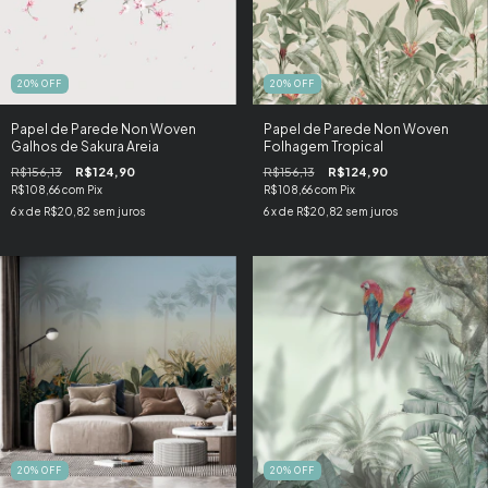
20
%
OFF
20
%
OFF
Papel de Parede Non Woven
Papel de Parede Non Woven
Galhos de Sakura Areia
Folhagem Tropical
R$156,13
R$124,90
R$156,13
R$124,90
R$108,66
com
Pix
R$108,66
com
Pix
6
x de
R$20,82
sem juros
6
x de
R$20,82
sem juros
20
%
OFF
20
%
OFF