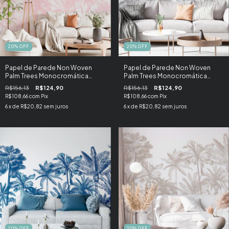
20
%
OFF
20
%
OFF
Papel de Parede Non Woven
Papel de Parede Non Woven
Palm Trees Monocromática
Palm Trees Monocromática
Rose
Cinza
R$156,13
R$124,90
R$156,13
R$124,90
R$108,66
com
Pix
R$108,66
com
Pix
6
x de
R$20,82
sem juros
6
x de
R$20,82
sem juros
20
%
OFF
20
%
OFF