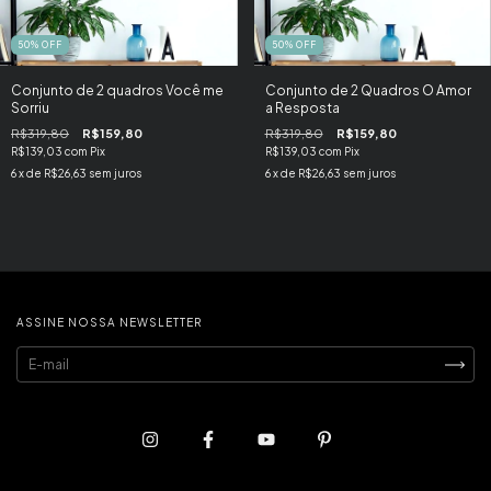
50
%
OFF
50
%
OFF
Conjunto de 2 quadros Você me
Conjunto de 2 Quadros O Amor 
Sorriu
a Resposta
R$319,80
R$159,80
R$319,80
R$159,80
R$139,03
com
Pix
R$139,03
com
Pix
6
x de
R$26,63
sem juros
6
x de
R$26,63
sem juros
ASSINE NOSSA NEWSLETTER