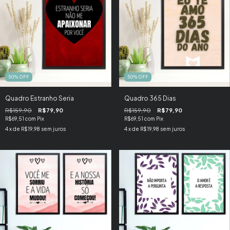
50
%
OFF
50
%
OFF
Quadro Estranho Seria
Quadro 365 Dias
R$159,90
R$79,90
R$159,90
R$79,90
R$69,51
com
Pix
R$69,51
com
Pix
4
x de
R$19,98
sem juros
4
x de
R$19,98
sem juros