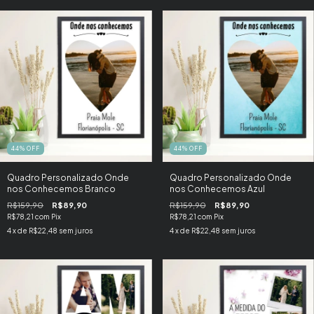
44
%
OFF
44
%
OFF
Quadro Personalizado Onde
Quadro Personalizado Onde
nos Conhecemos Branco
nos Conhecemos Azul
R$159,90
R$89,90
R$159,90
R$89,90
R$78,21
com
Pix
R$78,21
com
Pix
4
x de
R$22,48
sem juros
4
x de
R$22,48
sem juros