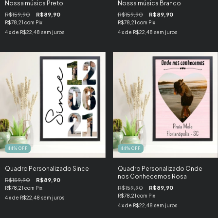
Nossa música Preto
Nossa música Branco
R$159,90
R$89,90
R$159,90
R$89,90
R$78,21
com
Pix
R$78,21
com
Pix
4
x de
R$22,48
sem juros
4
x de
R$22,48
sem juros
44
%
OFF
44
%
OFF
Quadro Personalizado Since
Quadro Personalizado Onde
nos Conhecemos Rosa
R$159,90
R$89,90
R$159,90
R$89,90
R$78,21
com
Pix
R$78,21
com
Pix
4
x de
R$22,48
sem juros
4
x de
R$22,48
sem juros