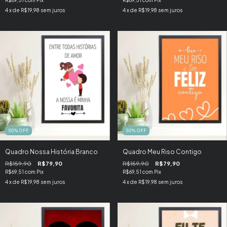
4
x de
R$19,98
sem juros
4
x de
R$19,98
sem juros
50
%
OFF
50
%
OFF
Quadro Nossa História Branco
Quadro Meu Riso Contigo
R$159,90
R$79,90
R$159,90
R$79,90
R$69,51
com
Pix
R$69,51
com
Pix
4
x de
R$19,98
sem juros
4
x de
R$19,98
sem juros