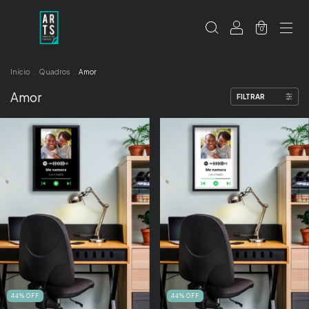
0
Início
.
Quadros
.
Amor
Amor
FILTRAR
44
%
OFF
44
%
OFF