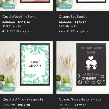
50
%
OFF
50
%
OFF
Quadro Você me Sorriu
Quadro Seu Sorriso
R$159,90
R$79,90
R$159,90
R$79,90
R$69,51
com
Pix
R$69,51
com
Pix
4
x de
R$19,98
sem juros
4
x de
R$19,98
sem juros
50
%
OFF
50
%
OFF
Quadro O Amor  a Resposta
Quadro Nossa História Preto
R$159,90
R$79,90
R$159,90
R$79,90
R$69,51
com
Pix
R$69,51
com
Pix