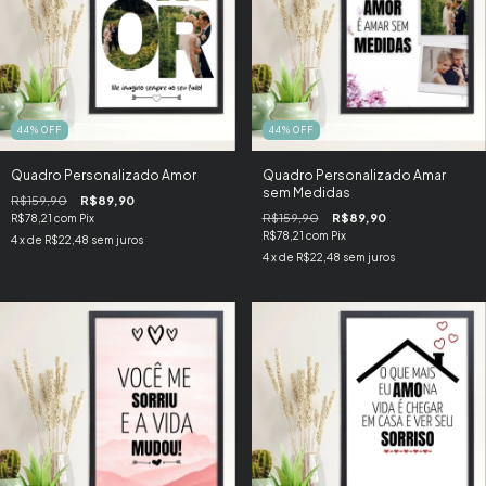
44
%
OFF
44
%
OFF
Quadro Personalizado Amor
Quadro Personalizado Amar
sem Medidas
R$159,90
R$89,90
R$159,90
R$89,90
R$78,21
com
Pix
R$78,21
com
Pix
4
x de
R$22,48
sem juros
4
x de
R$22,48
sem juros