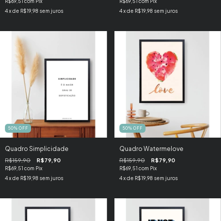
R$69,51
com
Pix
R$69,51
com
Pix
4
x de
R$19,98
sem juros
4
x de
R$19,98
sem juros
50
%
OFF
50
%
OFF
Quadro Simplicidade
Quadro Watermelove
R$159,90
R$79,90
R$159,90
R$79,90
R$69,51
com
Pix
R$69,51
com
Pix
4
x de
R$19,98
sem juros
4
x de
R$19,98
sem juros