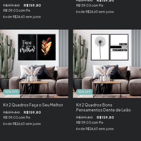
R$319,80
R$159,80
R$319,80
R$159,80
R$139,03
com
Pix
R$139,03
com
Pix
6
x de
R$26,63
sem juros
6
x de
R$26,63
sem juros
50
%
OFF
50
%
OFF
Kit 2 Quadros Faça o Seu Melhor
Kit 2 Quadros Bons
Pensamentos Dente de Leão
R$319,80
R$159,80
R$319,80
R$159,80
R$139,03
com
Pix
R$139,03
com
Pix
6
x de
R$26,63
sem juros
6
x de
R$26,63
sem juros