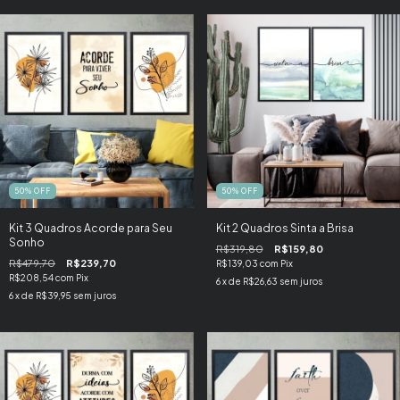
50
%
OFF
50
%
OFF
Kit 3 Quadros Acorde para Seu
Kit 2 Quadros Sinta a Brisa
Sonho
R$319,80
R$159,80
R$479,70
R$239,70
R$139,03
com
Pix
R$208,54
com
Pix
6
x de
R$26,63
sem juros
6
x de
R$39,95
sem juros