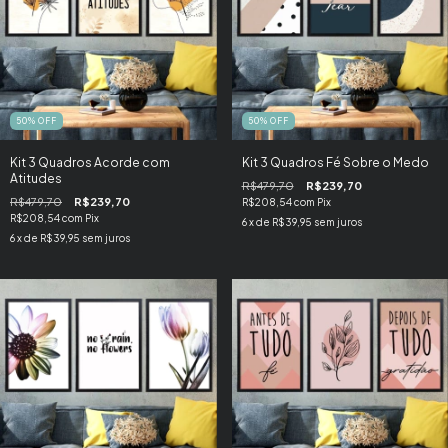
50
%
OFF
50
%
OFF
Kit 3 Quadros Acorde com
Kit 3 Quadros Fé Sobre o Medo
Atitudes
R$479,70
R$239,70
R$479,70
R$239,70
R$208,54
com
Pix
R$208,54
com
Pix
6
x de
R$39,95
sem juros
6
x de
R$39,95
sem juros