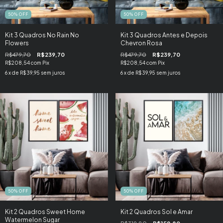
50
%
OFF
50
%
OFF
Kit 3 Quadros No Rain No
Kit 3 Quadros Antes e Depois
Flowers
Chevron Rosa
R$479,70
R$239,70
R$479,70
R$239,70
R$208,54
com
Pix
R$208,54
com
Pix
6
x de
R$39,95
sem juros
6
x de
R$39,95
sem juros
50
%
OFF
50
%
OFF
Kit 2 Quadros Sweet Home
Kit 2 Quadros Sol e Amar
Watermelon Sugar