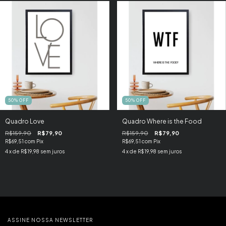
50
%
OFF
50
%
OFF
Quadro Love
Quadro Where is the Food
R$159,90
R$79,90
R$159,90
R$79,90
R$69,51
com
Pix
R$69,51
com
Pix
4
x de
R$19,98
sem juros
4
x de
R$19,98
sem juros
ASSINE NOSSA NEWSLETTER