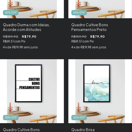
50
%
OFF
50
%
OFF
Quadro Durma com Ideias,
Quadro Cultive Bons
Acorde com Atitudes
Pensamentos Preto
R$159,90
R$79,90
R$159,90
R$79,90
R$69,51
com
Pix
R$69,51
com
Pix
4
x de
R$19,98
sem juros
4
x de
R$19,98
sem juros
50
%
OFF
50
%
OFF
Quadro Cultive Bons
Quadro Brisa