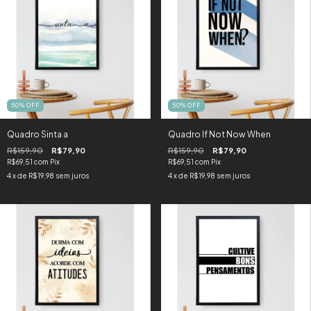
50
%
OFF
50
%
OFF
Quadro Sinta a
Quadro If Not Now When
R$159,90
R$79,90
R$159,90
R$79,90
R$69,51
com
Pix
R$69,51
com
Pix
4
x de
R$19,98
sem juros
4
x de
R$19,98
sem juros