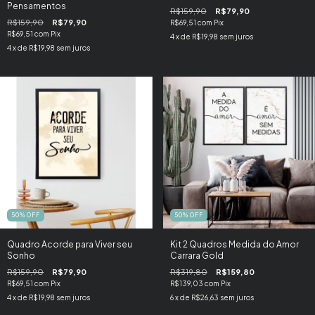
Pensamentos
R$159,90
R$79,90
R$159,90
R$79,90
R$69,51
com
Pix
R$69,51
com
Pix
4
x de
R$19,98
sem juros
4
x de
R$19,98
sem juros
50
%
OFF
50
%
OFF
Quadro Acorde para Viver seu
Kit 2 Quadros Medida do Amor
Sonho
Carrara Gold
R$159,90
R$79,90
R$319,80
R$159,80
R$69,51
com
Pix
R$139,03
com
Pix
4
x de
R$19,98
sem juros
6
x de
R$26,63
sem juros