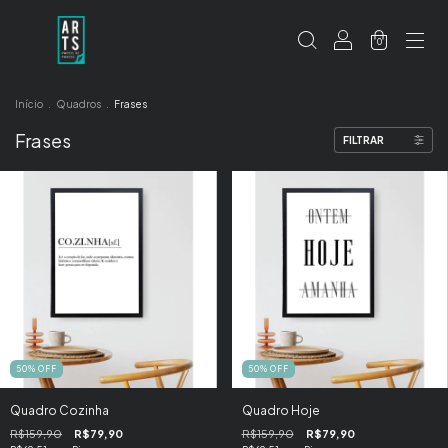
0
Início
.
Quadros
.
Frases
Frases
FILTRAR
50
%
OFF
50
%
OFF
Quadro Cozinha
Quadro Hoje
R$159,90
R$79,90
R$159,90
R$79,90