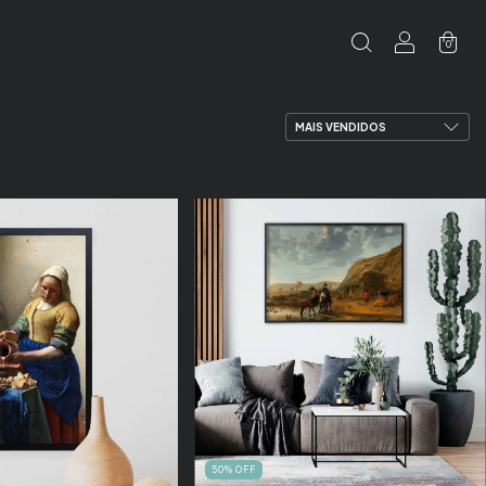
0
50
%
OFF