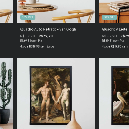
50
%
OFF
50
%
OFF
Quadro Auto Retrato - Van Gogh
Quadro A Leitei
R$159,90
R$79,90
R$159,90
R$79
R$69,51
com
Pix
R$69,51
com
Pix
4
x de
R$19,98
sem juros
4
x de
R$19,98
sem 