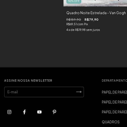
50
%
OFF
Quadro Noite Estrelada - Van Gogh
R$159,90
R$79,90
R$69,51
com
Pix
4
x de
R$19,98
sem juros
ASSINE NOSSA NEWSLETTER
DEPARTAMENT
PAPEL DE PARE
PAPEL DE PARE
PAPEL DE PAR
QUADROS