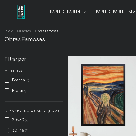
PAPEL DE PAREDE
PAPEL DE PAREDE INFA
Início
.
Quadros
.
Obras Famosas
Obras Famosas
Filtrar por
MOLDURA
Branca
(7)
Preta
(7)
TAMANHO DO QUADRO (L X A)
20x30
(7)
30x45
(7)