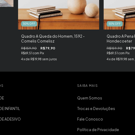
50
%
OFF
50
%
OFF
Quadro A Queda do Homem, 1592 -
Quadro A Pena F
Cornelis Cornelisz
Hondecoeter
R$159,90
R$79,90
R$159,90
R$79
R$69,51
com
Pix
R$69,51
com
Pix
4
x de
R$19,98
sem juros
4
x de
R$19,98
sem 
OS
SAIBA MAIS
DE
Quem Somos
DE INFANTIL
Trocas e Devoluções
EDE ADESIVO
Fale Conosco
Política de Privacidade