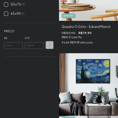
50x70
(7)
65x95
(7)
50
%
OFF
Quadro O Grito - Edvard Munch
PREÇO
R$159,90
R$79,90
R$69,51
com
Pix
DE
ATÉ
4
x de
R$19,98
sem juros