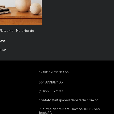
lutuante - Melchior de
,90
juros
ENTRE EM CONTATO
5548991817403
(48) 99181-7403
contato@artspapeisdeparede.com.br
Rua Presidente Nereu Ramos, 1058 - São
José/SC