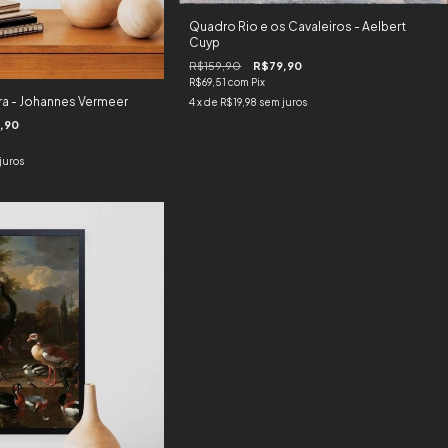
Quadro Rio e os Cavaleiros - Aelbert
Cuyp
R$159,90
R$79,90
R$69,51
com
Pix
ra - Johannes Vermeer
4
x de
R$19,98
sem juros
,90
juros