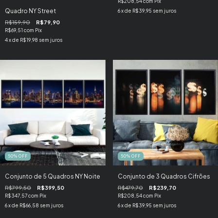
R$208,54
com
Pix
Quadro NY Street
6
x de
R$39,95
sem juros
R$159,90
R$79,90
R$69,51
com
Pix
4
x de
R$19,98
sem juros
50
%
OFF
50
%
OFF
Conjunto de 5 Quadros NY Noite
Conjunto de 3 Quadros Cifrões
R$799,50
R$399,50
R$479,70
R$239,70
R$347,57
com
Pix
R$208,54
com
Pix
6
x de
R$66,58
sem juros
6
x de
R$39,95
sem juros