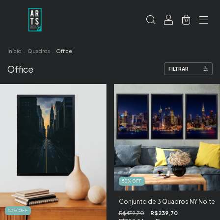
0
Início
.
Quadros
.
Office
Office
FILTRAR
50
%
OFF
Conjunto de 3 Quadros NY Noite
50
%
OFF
R$479,70
R$239,70