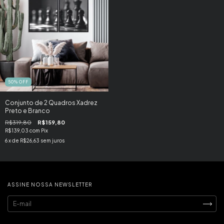
50
%
OFF
Conjunto de 2 Quadros Xadrez
Preto e Branco
R$319,80
R$159,80
R$139,03
com
Pix
6
x de
R$26,63
sem juros
ASSINE NOSSA NEWSLETTER