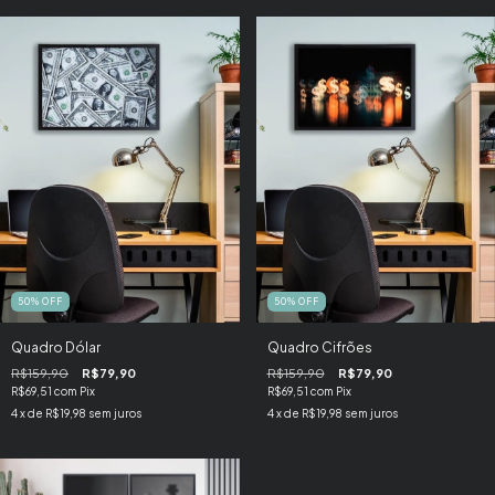
50
%
OFF
50
%
OFF
Quadro Dólar
Quadro Cifrões
R$159,90
R$79,90
R$159,90
R$79,90
R$69,51
com
Pix
R$69,51
com
Pix
4
x de
R$19,98
sem juros
4
x de
R$19,98
sem juros