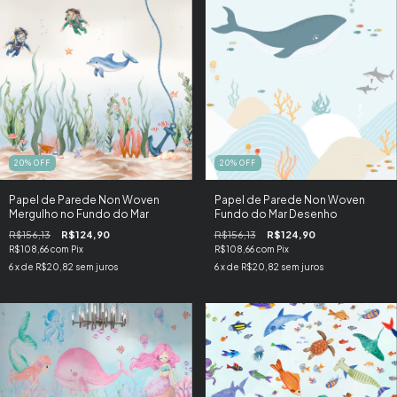
20
%
OFF
20
%
OFF
Papel de Parede Non Woven
Papel de Parede Non Woven
Mergulho no Fundo do Mar
Fundo do Mar Desenho
R$156,13
R$124,90
R$156,13
R$124,90
R$108,66
com
Pix
R$108,66
com
Pix
6
x de
R$20,82
sem juros
6
x de
R$20,82
sem juros