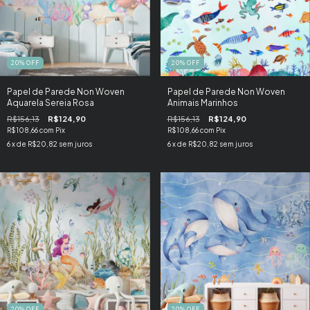
20
%
OFF
20
%
OFF
Papel de Parede Non Woven
Papel de Parede Non Woven
Aquarela Sereia Rosa
Animais Marinhos
R$156,13
R$124,90
R$156,13
R$124,90
R$108,66
com
Pix
R$108,66
com
Pix
6
x de
R$20,82
sem juros
6
x de
R$20,82
sem juros
20
%
OFF
20
%
OFF