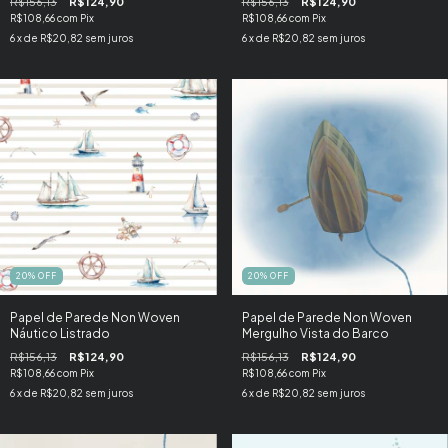
R$156,13
R$124,90
R$156,13
R$124,90
R$108,66
com
Pix
R$108,66
com
Pix
6
x de
R$20,82
sem juros
6
x de
R$20,82
sem juros
20
%
OFF
20
%
OFF
Papel de Parede Non Woven
Papel de Parede Non Woven
Náutico Listrado
Mergulho Vista do Barco
R$156,13
R$124,90
R$156,13
R$124,90
R$108,66
com
Pix
R$108,66
com
Pix
6
x de
R$20,82
sem juros
6
x de
R$20,82
sem juros