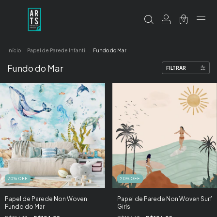
0
Início
.
Papel de Parede Infantil
.
Fundo do Mar
Fundo do Mar
FILTRAR
20
%
OFF
20
%
OFF
Papel de Parede Non Woven
Papel de Parede Non Woven Surf
Fundo do Mar
Girls