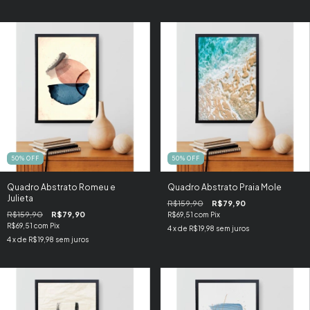
50
%
OFF
50
%
OFF
Quadro Abstrato Romeu e
Quadro Abstrato Praia Mole
Julieta
R$159,90
R$79,90
R$159,90
R$79,90
R$69,51
com
Pix
R$69,51
com
Pix
4
x de
R$19,98
sem juros
4
x de
R$19,98
sem juros