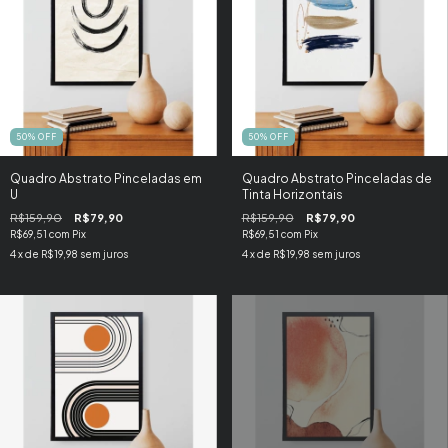
50
%
OFF
50
%
OFF
Quadro Abstrato Pinceladas em
Quadro Abstrato Pinceladas de
U
Tinta Horizontais
R$159,90
R$79,90
R$159,90
R$79,90
R$69,51
com
Pix
R$69,51
com
Pix
4
x de
R$19,98
sem juros
4
x de
R$19,98
sem juros