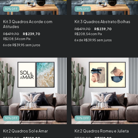
50
%
OFF
50
%
OFF
Kit 3 Quadros Acorde com
Kit 3 Quadros Abstrato Bolhas
Atitudes
R$479,70
R$239,70
R$479,70
R$239,70
R$208,54
com
Pix
R$208,54
com
Pix
6
x de
R$39,95
sem juros
6
x de
R$39,95
sem juros
50
%
OFF
50
%
OFF
Kit 2 Quadros Sol e Amar
Kit 2 Quadros Romeu e Julieta