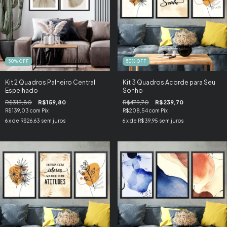
50
%
OFF
50
%
OFF
Kit 2 Quadros Palheiro Central
Kit 3 Quadros Acorde para Seu
Espelhado
Sonho
R$319,80
R$159,80
R$479,70
R$239,70
R$139,03
com
Pix
R$208,54
com
Pix
6
x de
R$26,63
sem juros
6
x de
R$39,95
sem juros