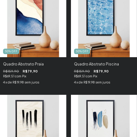
50
%
OFF
50
%
OFF
Quadro Abstrato Praia
Quadro Abstrato Piscina
R$159,90
R$79,90
R$159,90
R$79,90
R$69,51
com
Pix
R$69,51
com
Pix
4
x de
R$19,98
sem juros
4
x de
R$19,98
sem juros