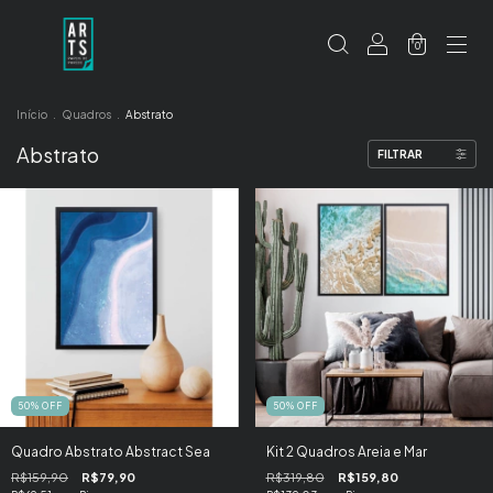
0
Início
.
Quadros
.
Abstrato
Abstrato
FILTRAR
50
%
OFF
50
%
OFF
Quadro Abstrato Abstract Sea
Kit 2 Quadros Areia e Mar
R$159,90
R$79,90
R$319,80
R$159,80