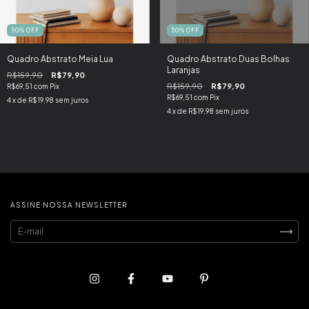
50
%
OFF
50
%
OFF
Quadro Abstrato Meia Lua
Quadro Abstrato Duas Bolhas
Laranjas
R$159,90
R$79,90
R$159,90
R$79,90
R$69,51
com
Pix
R$69,51
com
Pix
4
x de
R$19,98
sem juros
4
x de
R$19,98
sem juros
ASSINE NOSSA NEWSLETTER