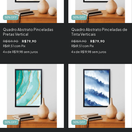
50
%
OFF
50
%
OFF
Quadro Abstrato Pinceladas
Quadro Abstrato Pinceladas de
Pretas Vertical
Tinta Verticais
R$159,90
R$79,90
R$159,90
R$79,90
R$69,51
com
Pix
R$69,51
com
Pix
4
x de
R$19,98
sem juros
4
x de
R$19,98
sem juros
50
%
OFF
50
%
OFF