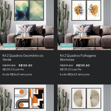
50
%
OFF
50
%
OFF
Kit 2 Quadros Geométricos
Kit 2 Quadros Folhagens
Verde
Abstratas
R$319,80
R$159,80
R$319,80
R$159,80
R$139,03
com
Pix
R$139,03
com
Pix
6
x de
R$26,63
sem juros
6
x de
R$26,63
sem juros