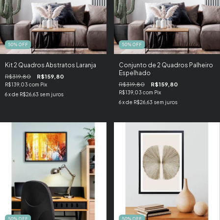
50
%
OFF
50
%
OFF
Kit 2 Quadros Abstratos Laranja
Conjunto de 2 Quadros Palheiro
Espelhado
R$319,80
R$159,80
R$319,80
R$159,80
R$139,03
com
Pix
R$139,03
com
Pix
6
x de
R$26,63
sem juros
6
x de
R$26,63
sem juros
50
%
OFF
50
%
OFF