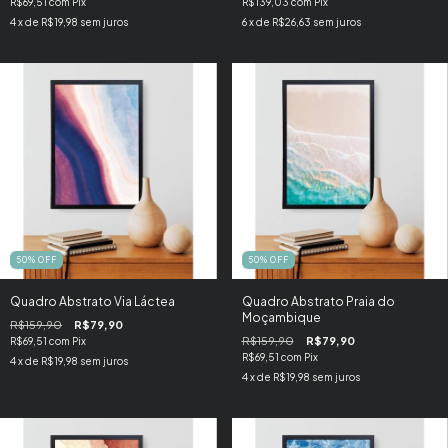
R$69,51
com
Pix
R$139,03
com
Pix
4
x de
R$19,98
sem juros
6
x de
R$26,63
sem juros
50
%
OFF
50
%
OFF
Quadro Abstrato Via Láctea
Quadro Abstrato Praia do
Moçambique
R$159,90
R$79,90
R$159,90
R$79,90
R$69,51
com
Pix
R$69,51
com
Pix
4
x de
R$19,98
sem juros
4
x de
R$19,98
sem juros