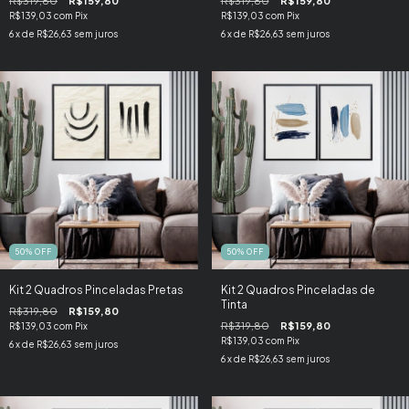
R$319,80
R$159,80
R$319,80
R$159,80
R$139,03
com
Pix
R$139,03
com
Pix
6
x de
R$26,63
sem juros
6
x de
R$26,63
sem juros
50
%
OFF
50
%
OFF
Kit 2 Quadros Pinceladas Pretas
Kit 2 Quadros Pinceladas de
Tinta
R$319,80
R$159,80
R$319,80
R$159,80
R$139,03
com
Pix
R$139,03
com
Pix
6
x de
R$26,63
sem juros
6
x de
R$26,63
sem juros