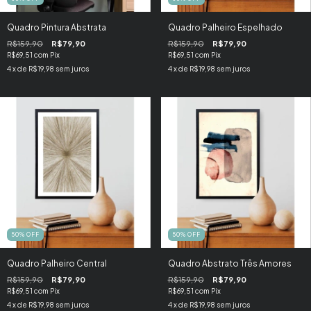
Quadro Pintura Abstrata
Quadro Palheiro Espelhado
R$159,90
R$79,90
R$159,90
R$79,90
R$69,51
com
Pix
R$69,51
com
Pix
4
x de
R$19,98
sem juros
4
x de
R$19,98
sem juros
50
%
OFF
50
%
OFF
Quadro Palheiro Central
Quadro Abstrato Três Amores
R$159,90
R$79,90
R$159,90
R$79,90
R$69,51
com
Pix
R$69,51
com
Pix
4
x de
R$19,98
sem juros
4
x de
R$19,98
sem juros