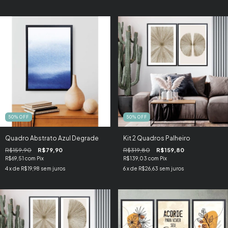
50
%
OFF
50
%
OFF
Quadro Abstrato Azul Degrade
Kit 2 Quadros Palheiro
R$159,90
R$79,90
R$319,80
R$159,80
R$69,51
com
Pix
R$139,03
com
Pix
4
x de
R$19,98
sem juros
6
x de
R$26,63
sem juros