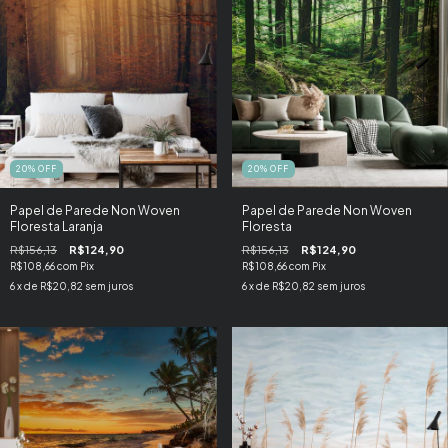
20
%
OFF
20
%
OFF
Papel de Parede Non Woven
Papel de Parede Non Woven
Floresta Laranja
Floresta
R$156,13
R$124,90
R$156,13
R$124,90
R$108,66
com
Pix
R$108,66
com
Pix
6
x de
R$20,82
sem juros
6
x de
R$20,82
sem juros