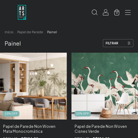
0
Início
.
Papel de Parede
.
Painel
Painel
FILTRAR
20
%
OFF
20
%
OFF
Papel de Parede Non Woven
Papel de Parede Non Woven
Mata Monocromática
Cisnes Verde