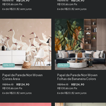
R$156,13
R$124,90
R$156,13
R$124,90
R$108,66
com
Pix
R$108,66
com
Pix
6
x de
R$20,82
sem juros
6
x de
R$20,82
sem juros
20
%
OFF
20
%
OFF
Papel de Parede Non Woven
Papel de Parede Non Woven
Cisnes Areia
Folhas de Bananeira Colors
R$156,13
R$124,90
R$156,13
R$124,90
R$108,66
com
Pix
R$108,66
com
Pix
6
x de
R$20,82
sem juros
6
x de
R$20,82
sem juros