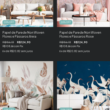
20
%
OFF
20
%
OFF
Papel de Parede Non Woven
Papel de Parede Non Woven
Flores e Pássaros Areia
Flores e Pássaros Rose
R$156,13
R$124,90
R$156,13
R$124,90
R$108,66
com
Pix
R$108,66
com
Pix
6
x de
R$20,82
sem juros
6
x de
R$20,82
sem juros
20
%
OFF
20
%
OFF