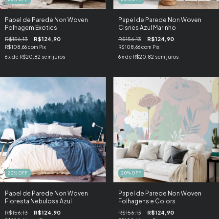
Papel de Parede Non Woven
Papel de Parede Non Woven
Folhagem Exotics
Cisnes Azul Marinho
R$156,13
R$124,90
R$156,13
R$124,90
R$108,66
com
Pix
R$108,66
com
Pix
6
x de
R$20,82
sem juros
6
x de
R$20,82
sem juros
20
%
OFF
20
%
OFF
Papel de Parede Non Woven
Papel de Parede Non Woven
Floresta Nebulosa Azul
Folhagens e Colors
R$156,13
R$124,90
R$156,13
R$124,90