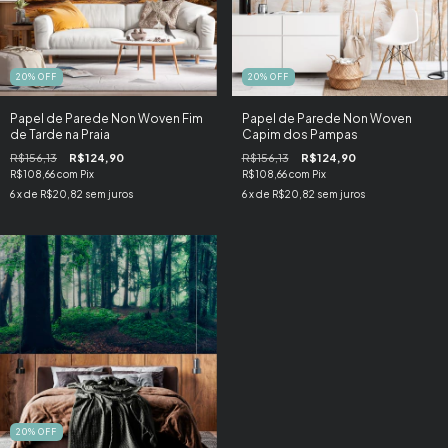
20
%
OFF
20
%
OFF
Papel de Parede Non Woven Fim
Papel de Parede Non Woven
de Tarde na Praia
Capim dos Pampas
R$156,13
R$124,90
R$156,13
R$124,90
R$108,66
com
Pix
R$108,66
com
Pix
6
x de
R$20,82
sem juros
6
x de
R$20,82
sem juros
20
%
OFF