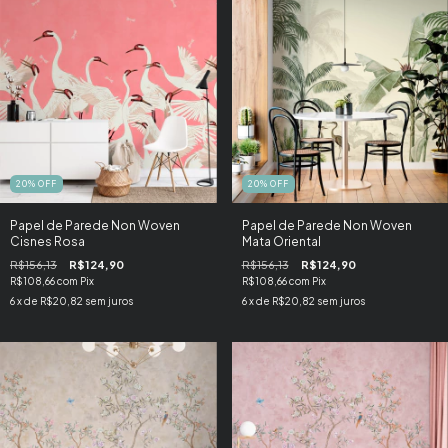
20
%
OFF
20
%
OFF
Papel de Parede Non Woven
Papel de Parede Non Woven
Cisnes Rosa
Mata Oriental
R$156,13
R$124,90
R$156,13
R$124,90
R$108,66
com
Pix
R$108,66
com
Pix
6
x de
R$20,82
sem juros
6
x de
R$20,82
sem juros