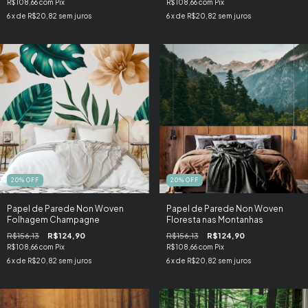
R$108,66
com
Pix
R$108,66
com
Pix
6
x de
R$20,82
sem juros
6
x de
R$20,82
sem juros
20
%
OFF
20
%
OFF
Papel de Parede Non Woven
Papel de Parede Non Woven
Folhagem Champagne
Floresta nas Montanhas
R$156,13
R$124,90
R$156,13
R$124,90
R$108,66
com
Pix
R$108,66
com
Pix
6
x de
R$20,82
sem juros
6
x de
R$20,82
sem juros