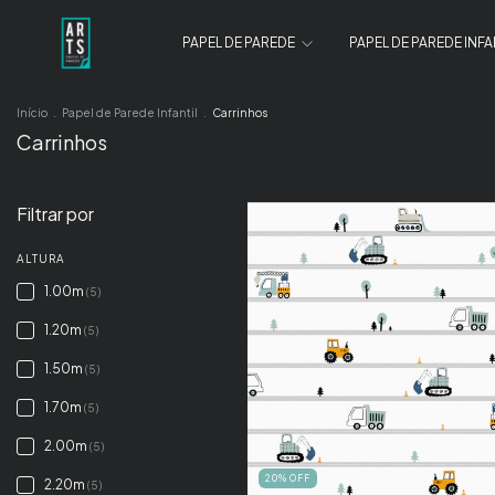
PAPEL DE PAREDE
PAPEL DE PAREDE INFA
Início
.
Papel de Parede Infantil
.
Carrinhos
Carrinhos
Filtrar por
ALTURA
1.00m
(5)
1.20m
(5)
1.50m
(5)
1.70m
(5)
2.00m
(5)
20
%
OFF
2.20m
(5)