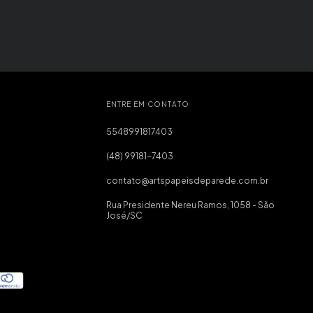
ENTRE EM CONTATO
5548991817403
(48) 99181-7403
contato@artspapeisdeparede.com.br
Rua Presidente Nereu Ramos, 1058 - São
José/SC