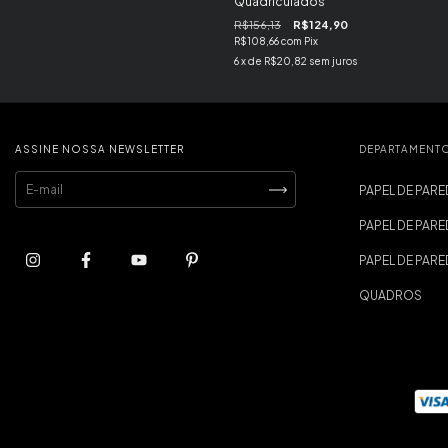
Quadriculados
R$156,13
R$124,90
R$108,66
com
Pix
6
x de
R$20,82
sem juros
ASSINE NOSSA NEWSLETTER
DEPARTAMENT
PAPEL DE PARE
PAPEL DE PARE
PAPEL DE PAR
QUADROS