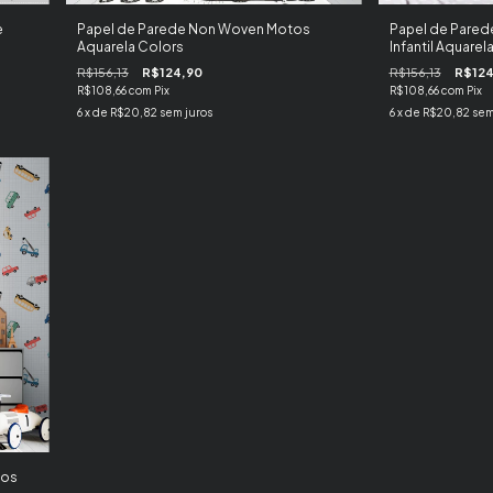
e
Papel de Parede Non Woven Motos
Papel de Pared
Aquarela Colors
Infantil Aquarel
R$156,13
R$124,90
R$156,13
R$124
R$108,66
com
Pix
R$108,66
com
Pix
6
x de
R$20,82
sem juros
6
x de
R$20,82
sem
hos