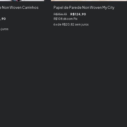
e Non Woven Carrinhos
Papel de Parede Non Woven My City
a
R$156,13
R$124,90
,90
R$108,66
com
Pix
6
x de
R$20,82
sem juros
 juros