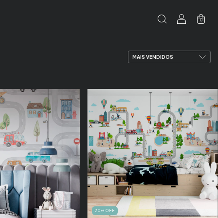
0
20
%
OFF