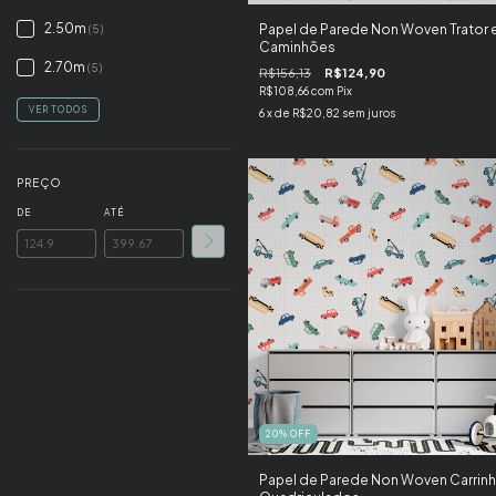
2.50m
Papel de Parede Non Woven Trator 
(5)
Caminhões
2.70m
(5)
R$156,13
R$124,90
R$108,66
com
Pix
VER TODOS
6
x de
R$20,82
sem juros
PREÇO
DE
ATÉ
20
%
OFF
Papel de Parede Non Woven Carrin