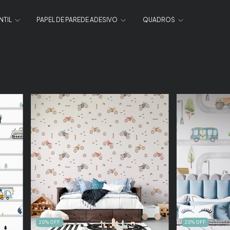
NTIL
PAPEL DE PAREDE ADESIVO
QUADROS
20
%
OFF
20
%
OFF