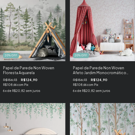
20
%
OFF
20
%
OFF
Papel de Parede Non Woven
Papel de Parede Non Woven
Floresta Aquarela
Afeto Jardim Monocromático
Areia
R$156,13
R$124,90
R$156,13
R$124,90
R$108,66
com
Pix
R$108,66
com
Pix
6
x de
R$20,82
sem juros
6
x de
R$20,82
sem juros