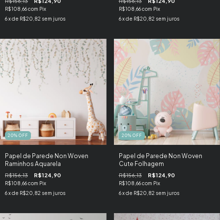
R$156,13
R$124,90
R$156,13
R$124,90
R$108,66
com
Pix
R$108,66
com
Pix
6
x de
R$20,82
sem juros
6
x de
R$20,82
sem juros
20
%
OFF
20
%
OFF
Papel de Parede Non Woven
Papel de Parede Non Woven
Raminhos Aquarela
Cute Folhagem
R$156,13
R$124,90
R$156,13
R$124,90
R$108,66
com
Pix
R$108,66
com
Pix
6
x de
R$20,82
sem juros
6
x de
R$20,82
sem juros