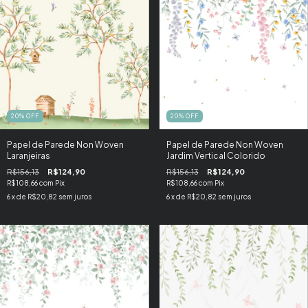
20
%
OFF
20
%
OFF
Papel de Parede Non Woven
Papel de Parede Non Woven
Laranjeiras
Jardim Vertical Colorido
R$156,13
R$124,90
R$156,13
R$124,90
R$108,66
com
Pix
R$108,66
com
Pix
6
x de
R$20,82
sem juros
6
x de
R$20,82
sem juros