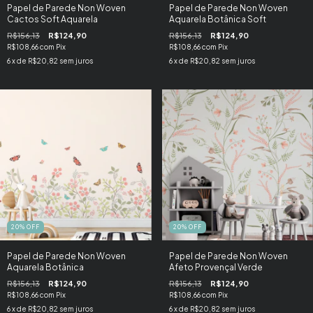
Papel de Parede Non Woven
Papel de Parede Non Woven
Cactos Soft Aquarela
Aquarela Botânica Soft
R$156,13
R$124,90
R$156,13
R$124,90
R$108,66
com
Pix
R$108,66
com
Pix
6
x de
R$20,82
sem juros
6
x de
R$20,82
sem juros
20
%
OFF
20
%
OFF
Papel de Parede Non Woven
Papel de Parede Non Woven
Aquarela Botânica
Afeto Provençal Verde
R$156,13
R$124,90
R$156,13
R$124,90
R$108,66
com
Pix
R$108,66
com
Pix
6
x de
R$20,82
sem juros
6
x de
R$20,82
sem juros