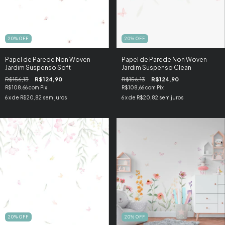
20
%
OFF
20
%
OFF
Papel de Parede Non Woven
Papel de Parede Non Woven
Jardim Suspenso Soft
Jardim Suspenso Clean
R$156,13
R$124,90
R$156,13
R$124,90
R$108,66
com
Pix
R$108,66
com
Pix
6
x de
R$20,82
sem juros
6
x de
R$20,82
sem juros
20
%
OFF
20
%
OFF