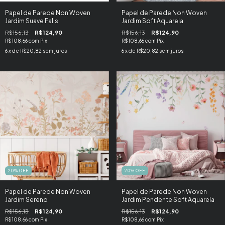
Papel de Parede Non Woven
Papel de Parede Non Woven
Jardim Suave Falls
Jardim Soft Aquarela
R$156,13
R$124,90
R$156,13
R$124,90
R$108,66
com
Pix
R$108,66
com
Pix
6
x de
R$20,82
sem juros
6
x de
R$20,82
sem juros
20
%
OFF
20
%
OFF
Papel de Parede Non Woven
Papel de Parede Non Woven
Jardim Sereno
Jardim Pendente Soft Aquarela
R$156,13
R$124,90
R$156,13
R$124,90
R$108,66
com
Pix
R$108,66
com
Pix