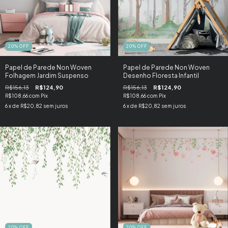
20
%
OFF
20
%
OFF
Papel de Parede Non Woven
Papel de Parede Non Woven
Folhagem Jardim Suspenso
Desenho Floresta Infantil
R$156,13
R$124,90
R$156,13
R$124,90
R$108,66
com
Pix
R$108,66
com
Pix
6
x de
R$20,82
sem juros
6
x de
R$20,82
sem juros
20
%
OFF
20
%
OFF