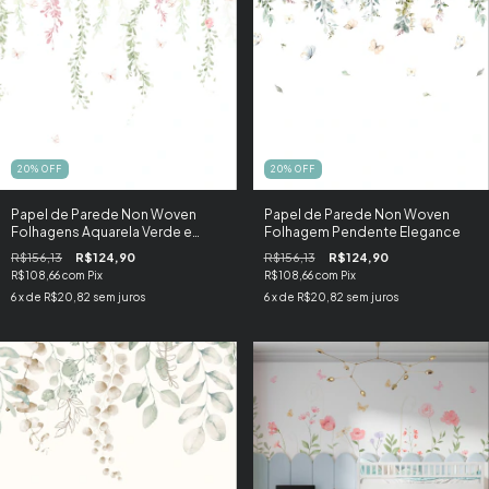
20
%
OFF
20
%
OFF
Papel de Parede Non Woven
Papel de Parede Non Woven
Folhagens Aquarela Verde e
Folhagem Pendente Elegance
Rosa
R$156,13
R$124,90
R$156,13
R$124,90
R$108,66
com
Pix
R$108,66
com
Pix
6
x de
R$20,82
sem juros
6
x de
R$20,82
sem juros