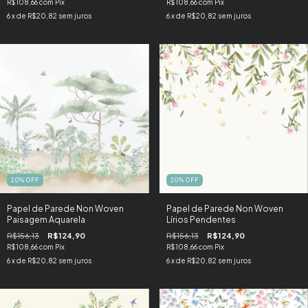
R$108,66
com
Pix
R$108,66
com
Pix
6
x de
R$20,82
sem juros
6
x de
R$20,82
sem juros
20
%
OFF
20
%
OFF
Papel de Parede Non Woven
Papel de Parede Non Woven
Paisagem Aquarela
Lírios Pendentes
R$156,13
R$124,90
R$156,13
R$124,90
R$108,66
com
Pix
R$108,66
com
Pix
6
x de
R$20,82
sem juros
6
x de
R$20,82
sem juros