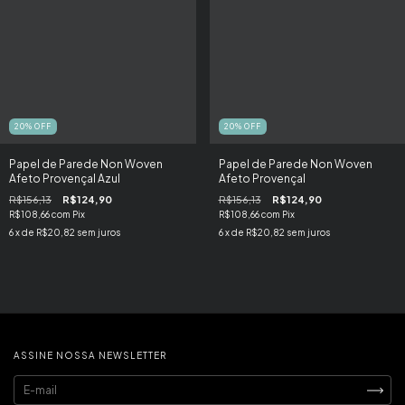
20
%
OFF
20
%
OFF
Papel de Parede Non Woven
Papel de Parede Non Woven
Afeto Provençal Azul
Afeto Provençal
R$156,13
R$124,90
R$156,13
R$124,90
R$108,66
com
Pix
R$108,66
com
Pix
6
x de
R$20,82
sem juros
6
x de
R$20,82
sem juros
ASSINE NOSSA NEWSLETTER