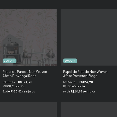
20
%
OFF
20
%
OFF
Papel de Parede Non Woven
Papel de Parede Non Woven
Afeto Provençal Rosa
Afeto Provençal Bege
R$156,13
R$124,90
R$156,13
R$124,90
R$108,66
com
Pix
R$108,66
com
Pix
6
x de
R$20,82
sem juros
6
x de
R$20,82
sem juros