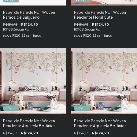
Papel de Parede Non Woven
Papel de Parede Non Woven
Ramos de Salgueiro
Pendente Floral Cute
R$156,13
R$124,90
R$156,13
R$124,90
R$108,66
com
Pix
R$108,66
com
Pix
6
x de
R$20,82
sem juros
6
x de
R$20,82
sem juros
20
%
OFF
20
%
OFF
Papel de Parede Non Woven
Papel de Parede Non Woven
Pendente Aquarela Botânica
Pendente Aquarela Botânica
Soft
R$156,13
R$124,90
R$156,13
R$124,90