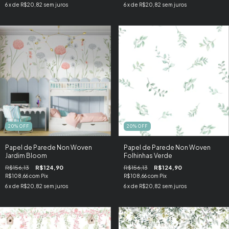
6
x de
R$20,82
sem juros
6
x de
R$20,82
sem juros
20
%
OFF
20
%
OFF
Papel de Parede Non Woven
Papel de Parede Non Woven
Jardim Bloom
Folhinhas Verde
R$156,13
R$124,90
R$156,13
R$124,90
R$108,66
com
Pix
R$108,66
com
Pix
6
x de
R$20,82
sem juros
6
x de
R$20,82
sem juros