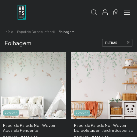
0
Início
.
Papel de Parede Infantil
.
Folhagem
Folhagem
FILTRAR
20
%
OFF
20
%
OFF
Papel de Parede Non Woven
Papel de Parede Non Woven
Aquarela Pendente
Borboletas em Jardim Suspenso