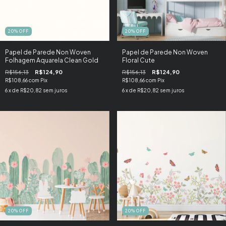
20
%
OFF
20
%
OFF
Papel de Parede Non Woven
Papel de Parede Non Woven
Folhagem Aquarela Clean Gold
Floral Cute
R$156,13
R$124,90
R$156,13
R$124,90
R$108,66
com
Pix
R$108,66
com
Pix
6
x de
R$20,82
sem juros
6
x de
R$20,82
sem juros
20
%
OFF
20
%
OFF