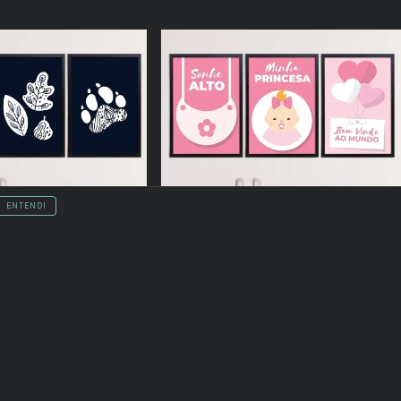
ENTENDI
50
%
OFF
tay Wild Azul Marinho
Kit 3 Quadros Sonhe Alto Minha Pequena
Rosa
9,70
R$479,70
R$239,70
R$208,54
com
Pix
juros
6
x de
R$39,95
sem juros