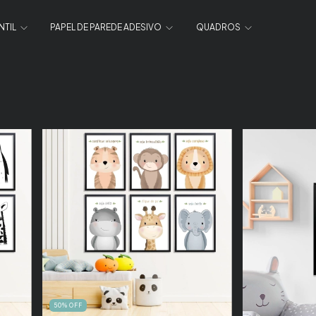
NTIL
PAPEL DE PAREDE ADESIVO
QUADROS
50
%
OFF