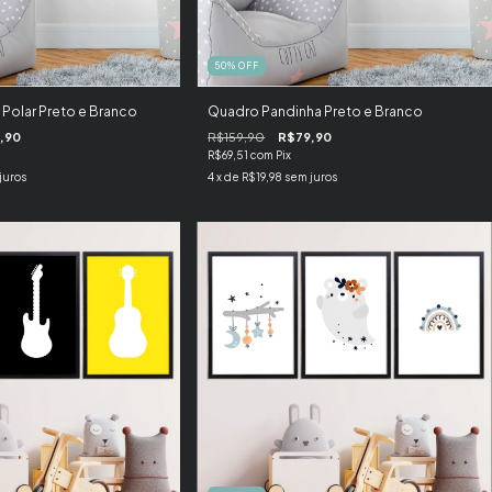
50
%
OFF
Polar Preto e Branco
Quadro Pandinha Preto e Branco
,90
R$159,90
R$79,90
R$69,51
com
Pix
juros
4
x de
R$19,98
sem juros