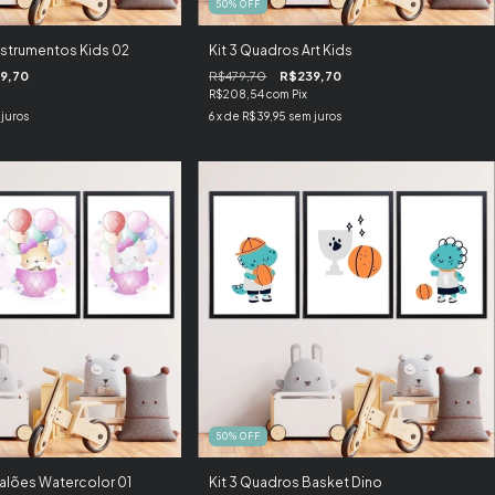
50
%
OFF
nstrumentos Kids 02
Kit 3 Quadros Art Kids
9,70
R$479,70
R$239,70
R$208,54
com
Pix
juros
6
x de
R$39,95
sem juros
50
%
OFF
alões Watercolor 01
Kit 3 Quadros Basket Dino