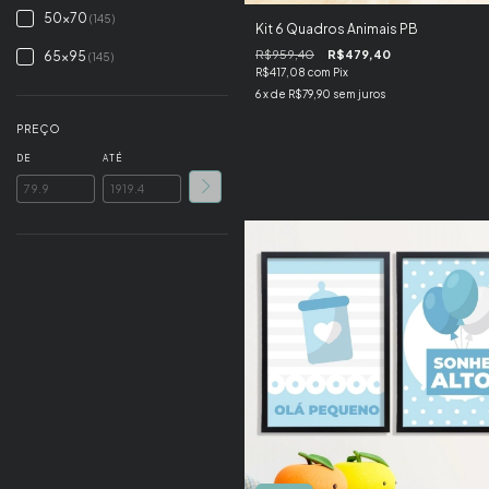
50x70
(145)
Kit 6 Quadros Animais PB
R$959,40
R$479,40
65x95
(145)
R$417,08
com
Pix
6
x de
R$79,90
sem juros
PREÇO
DE
ATÉ