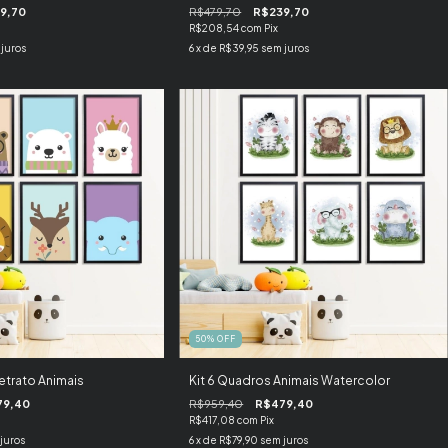
9,70
R$479,70
R$239,70
R$208,54
com
Pix
juros
6
x de
R$39,95
sem juros
50
%
OFF
etrato Animais
Kit 6 Quadros Animais Watercolor
79,40
R$959,40
R$479,40
R$417,08
com
Pix
juros
6
x de
R$79,90
sem juros