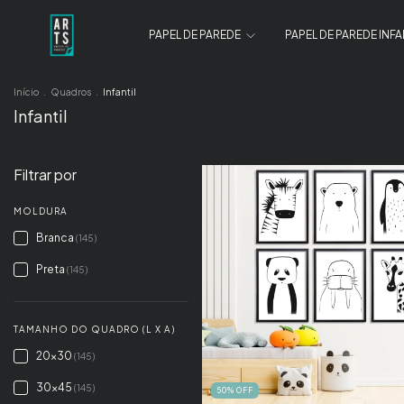
PAPEL DE PAREDE
PAPEL DE PAREDE INFA
Início
.
Quadros
.
Infantil
Infantil
Filtrar por
MOLDURA
Branca
(145)
Preta
(145)
TAMANHO DO QUADRO (L X A)
20x30
(145)
30x45
(145)
50
%
OFF