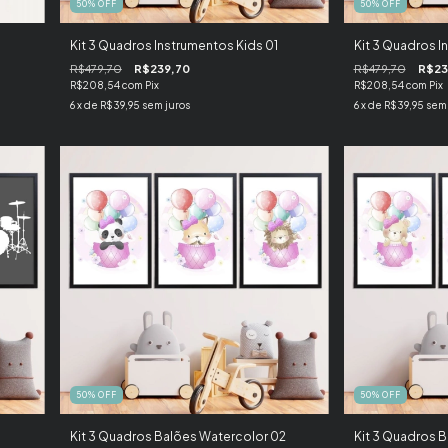
50
%
OFF
50
%
OFF
Kit 3 Quadros Instrumentos Kids 01
Kit 3 Quadros I
R$479,70
R$239,70
R$479,70
R$23
R$208,54
com
Pix
R$208,54
com
Pix
6
x de
R$39,95
sem juros
6
x de
R$39,95
sem 
50
%
OFF
50
%
OFF
Kit 3 Quadros Balões Watercolor 02
Kit 3 Quadros B