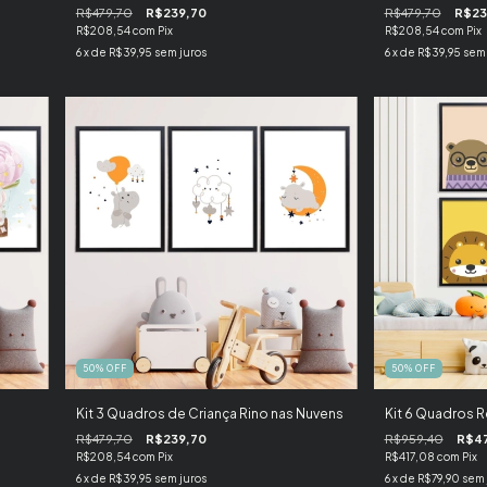
R$479,70
R$239,70
R$479,70
R$23
R$208,54
com
Pix
R$208,54
com
Pix
6
x de
R$39,95
sem juros
6
x de
R$39,95
sem 
50
%
OFF
50
%
OFF
Kit 3 Quadros de Criança Rino nas Nuvens
Kit 6 Quadros R
R$479,70
R$239,70
R$959,40
R$4
R$208,54
com
Pix
R$417,08
com
Pix
6
x de
R$39,95
sem juros
6
x de
R$79,90
sem 