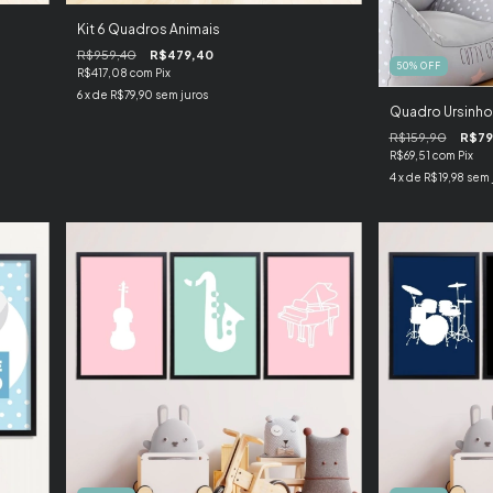
Kit 6 Quadros Animais
R$959,40
R$479,40
50
%
OFF
R$417,08
com
Pix
6
x de
R$79,90
sem juros
Quadro Ursinho 
R$159,90
R$79
R$69,51
com
Pix
4
x de
R$19,98
sem 