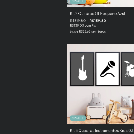
50
%
OFF
Kit 2 Quadros Ol Pequeno Azul
R$319,80
R$159,80
R$139,03
com
Pix
6
x de
R$26,63
sem juros
50
%
OFF
Kit 3 Quadros Instrumentos Kids 03