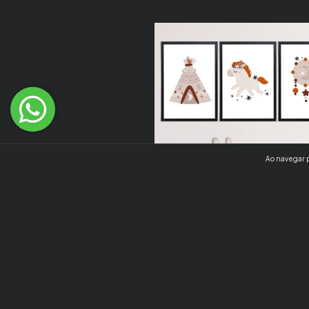
Ao navegar p
50
%
OFF
Kit 3 Quadros Tribal Infantil
R$479,70
R$239,70
R$208,54
com
Pix
6
x de
R$39,95
sem juros