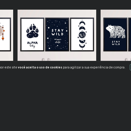
or este site
você aceita o uso de cookies
para agilizar a sua experiência de compra.
50
%
OFF
50
%
OFF
Kit 3 Quadros Stay Wild Estrelas
Kit 3 Quadros S
R$479,70
R$239,70
R$479,70
R$23
R$208,54
com
Pix
R$208,54
com
Pix
6
x de
R$39,95
sem juros
6
x de
R$39,95
sem 