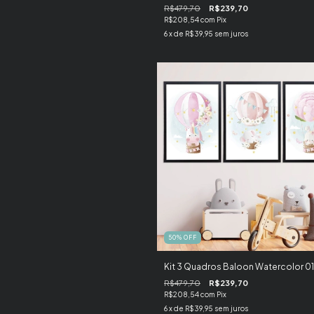
R$479,70
R$239,70
R$208,54
com
Pix
6
x de
R$39,95
sem juros
50
%
OFF
Kit 3 Quadros Baloon Watercolor 01
R$479,70
R$239,70
R$208,54
com
Pix
6
x de
R$39,95
sem juros