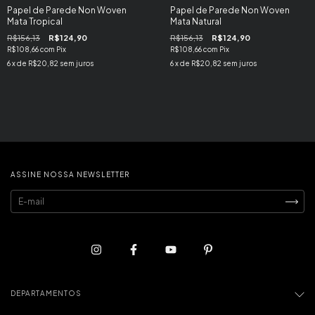
Papel de Parede Non Woven
Papel de Parede Non Woven
Mata Tropical
Mata Natural
R$156,13
R$124,90
R$156,13
R$124,90
R$108,66
com
Pix
R$108,66
com
Pix
6
x de
R$20,82
sem juros
6
x de
R$20,82
sem juros
ASSINE NOSSA NEWSLETTER
DEPARTAMENTOS