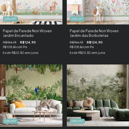
20
%
OFF
20
%
OFF
Papel de Parede Non Woven
Papel de Parede Non Woven
Jardim Encantado
Jardim das Borboletas
R$156,13
R$124,90
R$156,13
R$124,90
R$108,66
com
Pix
R$108,66
com
Pix
6
x de
R$20,82
sem juros
6
x de
R$20,82
sem juros
20
%
OFF
20
%
OFF