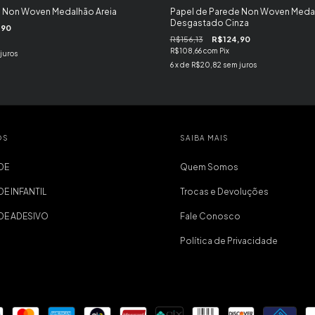
e Non Woven Medalhão Areia
Papel de Parede Non Woven Meda
Desgastado Cinza
,90
R$156,13
R$124,90
R$108,66
com
Pix
juros
6
x de
R$20,82
sem juros
OS
SAIBA MAIS
DE
Quem Somos
DE INFANTIL
Trocas e Devoluções
EDE ADESIVO
Fale Conosco
Política de Privacidade