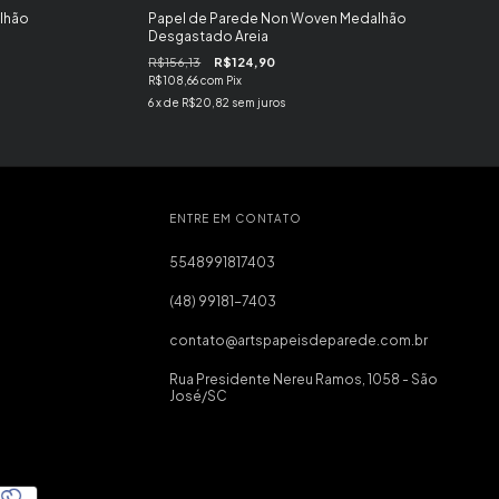
lhão
Papel de Parede Non Woven Medalhão
Desgastado Areia
R$156,13
R$124,90
R$108,66
com
Pix
6
x de
R$20,82
sem juros
ENTRE EM CONTATO
5548991817403
(48) 99181-7403
contato@artspapeisdeparede.com.br
Rua Presidente Nereu Ramos, 1058 - São
José/SC