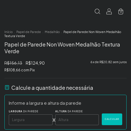
0
Início
.
Papel de Parede
.
Medalhão
.
Papel de Parede Non Woven Medalhão
Textura Verde
Papel de Parede Non Woven Medalhão Textura
Verde
R$156,13
R$124,90
6
x de
R$20,82
sem juros
R$108,66
com
Pix
Calcule a quantidade necessária
Informe a largura e altura da parede
LARGURA
DA PAREDE
ALTURA
DA PAREDE
x
CALCULAR