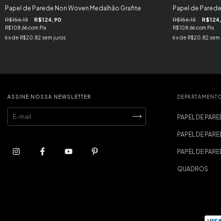
Papel de Parede Non Woven Medalhão Grafite
Papel de Pared
R$156,13
R$124,90
R$156,13
R$124
R$108,66
com
Pix
R$108,66
com
Pix
6
x de
R$20,82
sem juros
6
x de
R$20,82
sem 
ASSINE NOSSA NEWSLETTER
DEPARTAMENT
PAPEL DE PARE
PAPEL DE PARE
PAPEL DE PAR
QUADROS