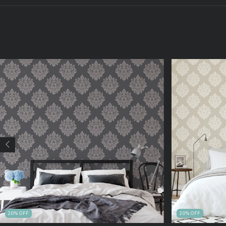
20
%
OFF
20
%
OFF