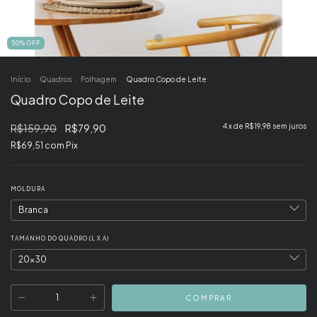
50
%
OFF
Início
.
Quadros
.
Folhagem
.
Quadro Copo de Leite
Quadro Copo de Leite
R$159,90
R$79,90
4
x de
R$19,98
sem juros
R$69,51
com
Pix
MOLDURA
TAMANHO DO QUADRO (L X A)