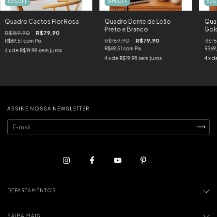
50
%
OFF
50
%
OFF
50
Quadro Cactos Flor Rosa
Quadro Dente de Leão
Qua
Preto e Branco
Gol
R$159,90
R$79,90
R$159,90
R$79,90
R$15
R$69,51
com
Pix
R$69,51
com
Pix
R$69
4
x de
R$19,98
sem juros
4
x de
R$19,98
sem juros
4
x d
ASSINE NOSSA NEWSLETTER
DEPARTAMENTOS
SAIBA MAIS