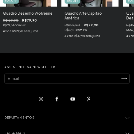
50
%
OFF
50
%
OFF
50
Quadro Desenho Wolverine
Quadro Arte Capitão
Quad
América
Dea
R$159,90
R$79,90
R$159,90
R$79,90
R$15
R$69,51
com
Pix
R$69,51
com
Pix
R$69
4
x de
R$19,98
sem juros
4
x de
R$19,98
sem juros
4
x d
ASSINE NOSSA NEWSLETTER
DEPARTAMENTOS
SAIBA MAIS