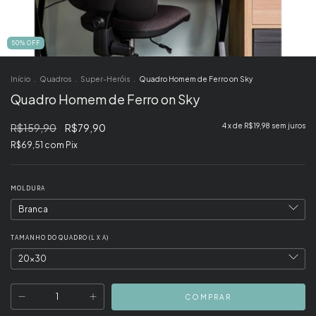
50
%
OFF
Início
.
Quadros
.
Super-Heróis
.
Quadro Homem de Ferro on Sky
Quadro Homem de Ferro on Sky
R$159,90
R$79,90
4
x de
R$19,98
sem juros
R$69,51
com
Pix
MOLDURA
TAMANHO DO QUADRO (L X A)