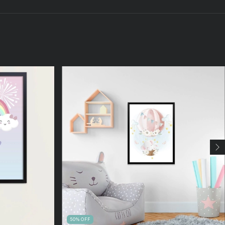
50
%
OFF