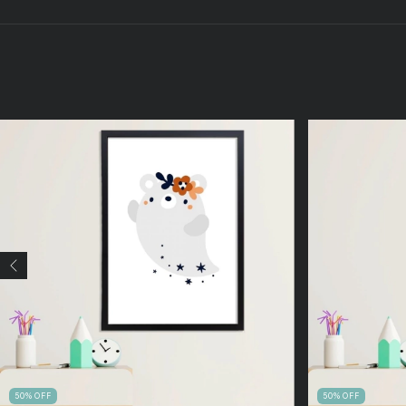
50
%
OFF
50
%
OFF