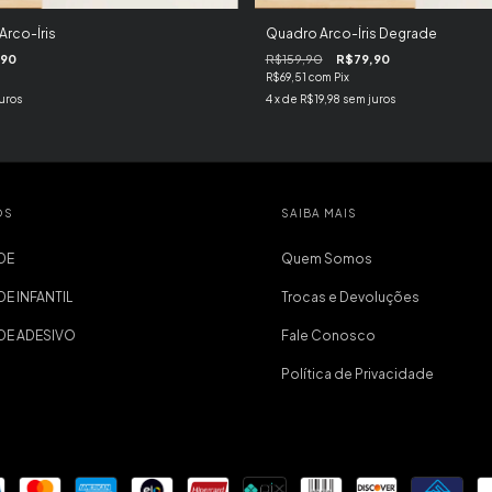
Arco-Íris
Quadro Arco-Íris Degrade
,90
R$159,90
R$79,90
R$69,51
com
Pix
uros
4
x de
R$19,98
sem juros
OS
SAIBA MAIS
DE
Quem Somos
DE INFANTIL
Trocas e Devoluções
EDE ADESIVO
Fale Conosco
Política de Privacidade