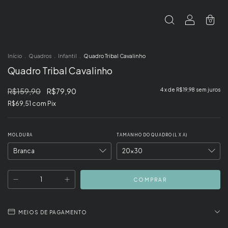
0
Início
.
Quadros
.
Infantil
.
Quadro Tribal Cavalinho
Quadro Tribal Cavalinho
R$159,90
R$79,90
4
x de
R$19,98
sem juros
R$69,51
com
Pix
MOLDURA
TAMANHO DO QUADRO (L X A)
MEIOS DE PAGAMENTO