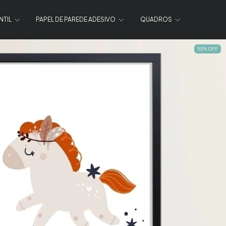
NTIL
PAPEL DE PAREDE ADESIVO
QUADROS
50
%
OFF