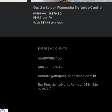
Quadro Baloon Watercolor Elefante e Coelho
R$159,90
R$79,90
R$69,51
com
Pix
4
x de
R$19,98
sem juros
ENTRE EM CONTATO
5548991817403
(48) 99181-7403
contato@artspapeisdeparede.com.br
Rua Presidente Nereu Ramos, 1058 - São
José/SC