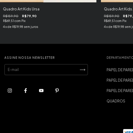
Quadro Art Kids Ursa
Quadro Art Kids 
R$159,90
R$79,90
R$159,90
R$79
R$69,51
com
Pix
R$69,51
com
Pix
4
x de
R$19,98
sem juros
4
x de
R$19,98
sem j
ASSINE NOSSA NEWSLETTER
DEPARTAMENT
PAPEL DE PARE
PAPEL DE PARE
PAPEL DE PAR
QUADROS