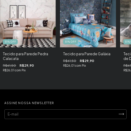
51
%
OFF
51
%
OFF
51
%
Tecido para Parede Pedra
Tecido para Parede Galáxia
Teci
Calacata
de 
R$61,50
R$29,90
R$61,50
R$29,90
R$61
R$26,01
com
Pix
R$26,01
com
Pix
R$26
ASSINE NOSSA NEWSLETTER