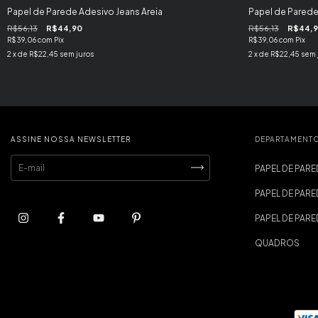
Papel de Parede Adesivo Jeans Areia
Papel de Parede
R$56,13
R$44,90
R$56,13
R$44,
R$39,06
com
Pix
R$39,06
com
Pix
2
x de
R$22,45
sem juros
2
x de
R$22,45
sem 
ASSINE NOSSA NEWSLETTER
DEPARTAMENT
PAPEL DE PARE
PAPEL DE PARE
PAPEL DE PAR
QUADROS