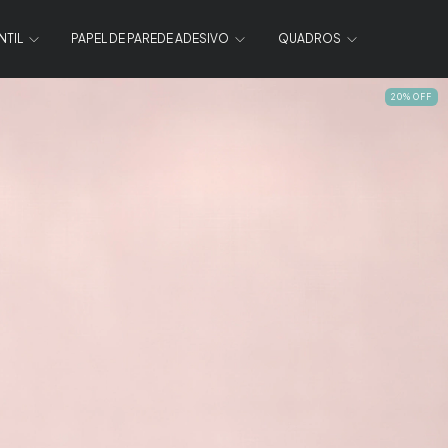
NTIL
PAPEL DE PAREDE ADESIVO
QUADROS
20
%
OFF