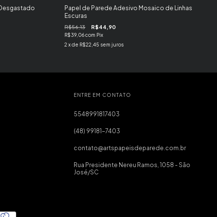
 Desgastado
Papel de Parede Adesivo Mosaico de Linhas
Escuras
R$56,13
R$44,90
R$39,06
com
Pix
2
x de
R$22,45
sem juros
ENTRE EM CONTATO
5548991817403
(48) 99181-7403
contato@artspapeisdeparede.com.br
Rua Presidente Nereu Ramos, 1058 - São
José/SC