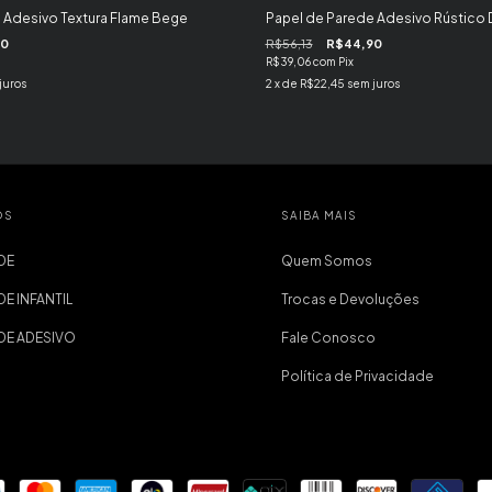
 Adesivo Textura Flame Bege
Papel de Parede Adesivo Rústico
90
R$56,13
R$44,90
R$39,06
com
Pix
juros
2
x de
R$22,45
sem juros
OS
SAIBA MAIS
DE
Quem Somos
DE INFANTIL
Trocas e Devoluções
EDE ADESIVO
Fale Conosco
Política de Privacidade