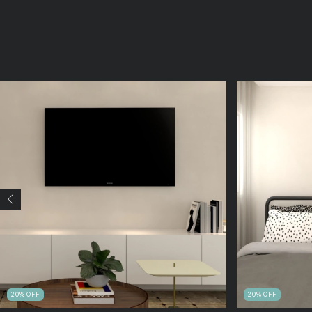
20
%
OFF
20
%
OFF