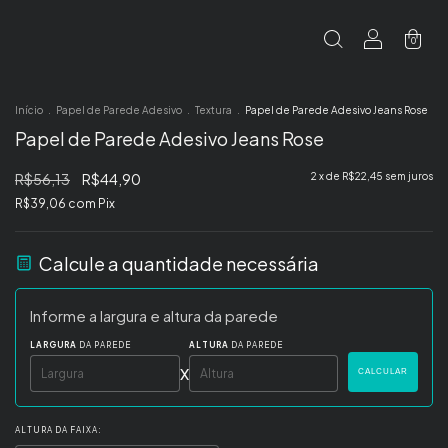
0
Início
.
Papel de Parede Adesivo
.
Textura
.
Papel de Parede Adesivo Jeans Rose
Papel de Parede Adesivo Jeans Rose
R$56,13
R$44,90
2
x de
R$22,45
sem juros
R$39,06
com
Pix
Calcule a quantidade necessária
Informe a largura e altura da parede
LARGURA
DA PAREDE
ALTURA
DA PAREDE
x
CALCULAR
ALTURA DA FAIXA: