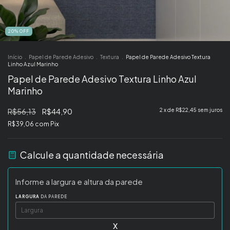
20
%
OFF
Início
.
Papel de Parede Adesivo
.
Textura
.
Papel de Parede Adesivo Textura
Linho Azul Marinho
Papel de Parede Adesivo Textura Linho Azul
Marinho
R$56,13
R$44,90
2
x de
R$22,45
sem juros
R$39,06
com
Pix
Calcule a quantidade necessária
Informe a largura e altura da parede
LARGURA
DA PAREDE
x