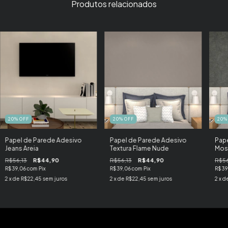
Produtos relacionados
20
%
OFF
20
%
OFF
20
Papel de Parede Adesivo
Papel de Parede Adesivo
Pape
Jeans Areia
Textura Flame Nude
Mosa
R$56,13
R$44,90
R$56,13
R$44,90
R$56
R$39,06
com
Pix
R$39,06
com
Pix
R$39
2
x de
R$22,45
sem juros
2
x de
R$22,45
sem juros
2
x d