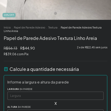
20
%
OFF
Início
.
Papel de Parede Adesivo
.
Textura
.
Papel de Parede Adesivo Textura
Linho Areia
Papel de Parede Adesivo Textura Linho Areia
R$56,13
R$44,90
2
x de
R$22,45
sem juros
R$39,06
com
Pix
Calcule a quantidade necessária
Informe a largura e altura da parede
LARGURA
DA PAREDE
x
ALTURA
DA PAREDE