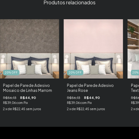
Produtos relacionados
20
%
OFF
20
%
OFF
20
Papel de Parede Adesivo
Papel de Parede Adesivo
Pape
Mosaico de Linhas Marrom
Jeans Rose
Text
R$56,13
R$44,90
R$56,13
R$44,90
R$56
R$39,06
com
Pix
R$39,06
com
Pix
R$39
2
x de
R$22,45
sem juros
2
x de
R$22,45
sem juros
2
x d