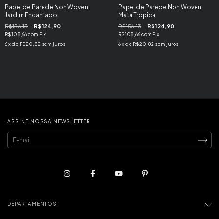
Papel de Parede Non Woven
Papel de Parede Non Woven
Jardim Encantado
Mata Tropical
R$156,13
R$124,90
R$156,13
R$124,90
R$108,66
com
Pix
R$108,66
com
Pix
6
x de
R$20,82
sem juros
6
x de
R$20,82
sem juros
ASSINE NOSSA NEWSLETTER
DEPARTAMENTOS