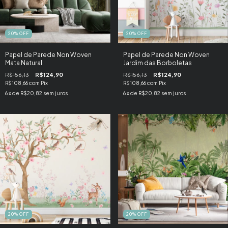
20
%
OFF
20
%
OFF
Papel de Parede Non Woven
Papel de Parede Non Woven
Mata Natural
Jardim das Borboletas
R$156,13
R$124,90
R$156,13
R$124,90
R$108,66
com
Pix
R$108,66
com
Pix
6
x de
R$20,82
sem juros
6
x de
R$20,82
sem juros
20
%
OFF
20
%
OFF