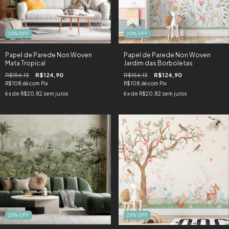
20
%
OFF
20
%
OFF
Papel de Parede Non Woven
Papel de Parede Non Woven
Mata Tropical
Jardim das Borboletas
R$156,13
R$124,90
R$156,13
R$124,90
R$108,66
com
Pix
R$108,66
com
Pix
6
x de
R$20,82
sem juros
6
x de
R$20,82
sem juros
20
%
OFF
20
%
OFF