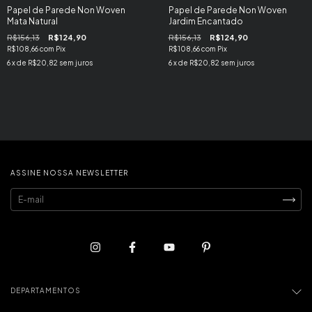
Papel de Parede Non Woven
Papel de Parede Non Woven
Mata Natural
Jardim Encantado
R$156,13
R$124,90
R$156,13
R$124,90
R$108,66
com
Pix
R$108,66
com
Pix
6
x de
R$20,82
sem juros
6
x de
R$20,82
sem juros
ASSINE NOSSA NEWSLETTER
DEPARTAMENTOS